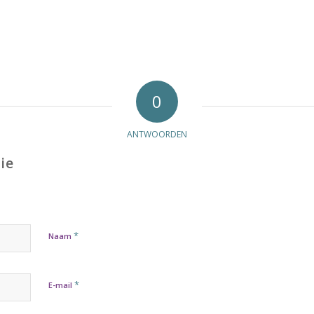
0
ANTWOORDEN
ie
*
Naam
*
E-mail