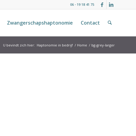
06 - 19 18 41 75
Zwangerschapshaptonomie
Contact
U bevindt zich hier:
Haptonomie in bedrijf
/
Home
/
bg-grey-larger