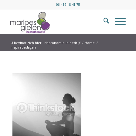
06 - 19 18 41 75
U bevindt zich hier:
Haptonomie in bedrijf
/
Home
/
inspiratiedagen