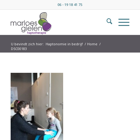
06 - 19 18 41 75
U bevindt zich hier:
Haptonomie in bedrijf
/
Home
/
DSC00183